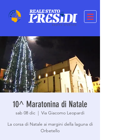
10^ Maratonina di Natale
sab 08 dic
  |  
Via Giacomo Leopardi
La corsa di Natale ai margini della laguna di
Orbetello